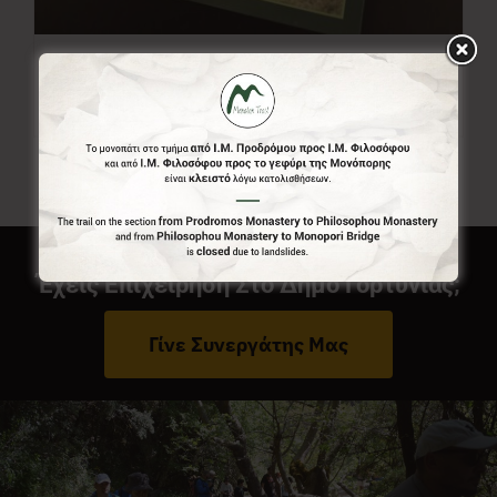
Χάρτης Menalon Trail
7,00
€
Έχεις Επιχείρηση Στο Δήμο Γορτυνίας;
Γίνε Συνεργάτης Μας