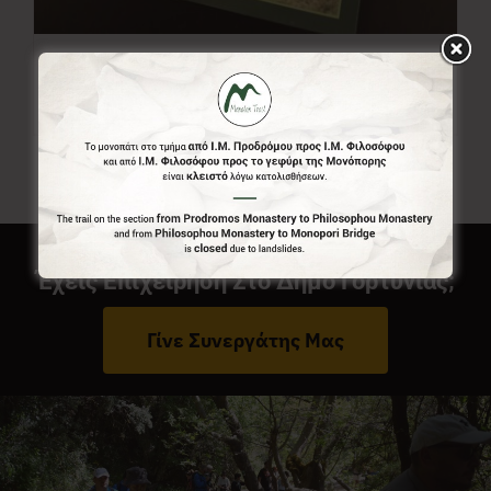
Χάρτης Menalon Trail
7,00
€
Έχεις Επιχείρηση Στο Δήμο Γορτυνίας;
Γίνε Συνεργάτης Μας