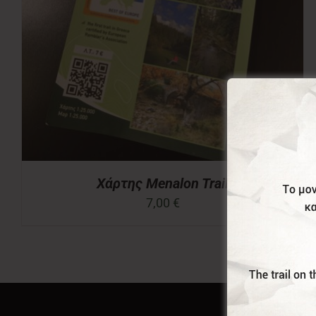
Χάρτης Menalon Trail
7,00
€