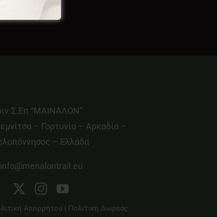
οιν.Σ.Επ “ΜΑΙΝΑΛΟΝ”
εμνίτσα – Γορτυνία – Αρκαδία –
ελοπόννησος – Ελλάδα
info@menalontrail.eu
λιτική Απορρήτου
|
Πολιτική Δωρεάς