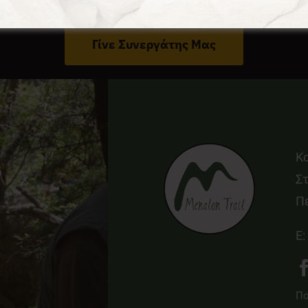
Έχεις Επιχείρηση Στο Δήμο Γορτυνίας;
Γίνε Συνεργάτης Μας
Κ
Στ
Π
E:
Πο