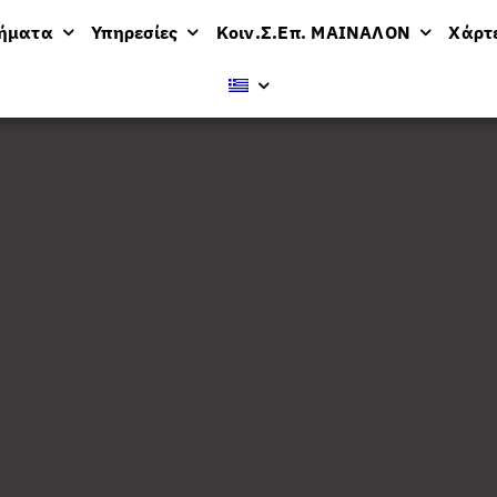
μήματα
Υπηρεσίες
Κοιν.Σ.Επ. ΜΑΙΝΑΛΟΝ
Χάρτ
βολή
24 προϊόντων