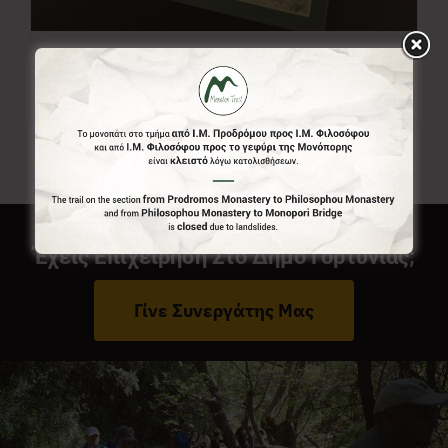
Χάρτης Menalon Trail
7,00
€
Έχεις Επιχείρηση Στο Δήμο Γορτυνίας;
Γίνε Συνεργάτης Μας