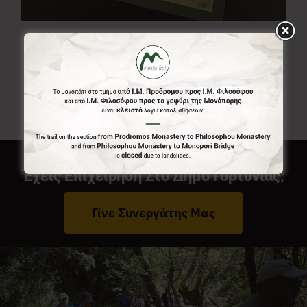
Χάρτης Menalon Trail
7,00
€
Έχεις Επιχείρηση Στο Δήμο Γορτυνίας;
Γίνε Συνεργάτης Μας