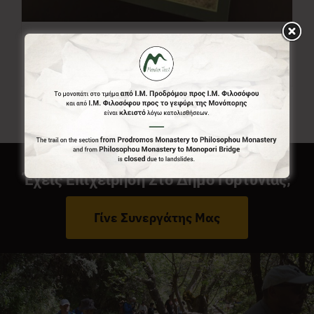
Χάρτης Menalon Trail
7,00
€
Έχεις Επιχείρηση Στο Δήμο Γορτυνίας;
Γίνε Συνεργάτης Μας