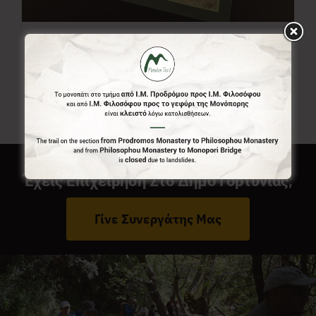
Χάρτης Menalon Trail
7,00
€
Έχεις Επιχείρηση Στο Δήμο Γορτυνίας;
Γίνε Συνεργάτης Μας