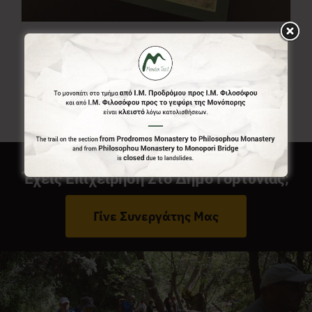
Χάρτης Menalon Trail
7,00
€
Έχεις Επιχείρηση Στο Δήμο Γορτυνίας;
Γίνε Συνεργάτης Μας