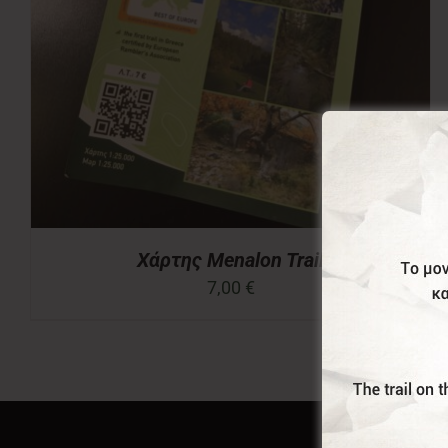
Χάρτης Menalon Trail
7,00
€