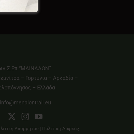
οιν.Σ.Επ “ΜΑΙΝΑΛΟΝ”
εμνίτσα – Γορτυνία – Αρκαδία –
ελοπόννησος – Ελλάδα
info@menalontrail.eu
λιτική Απορρήτου
|
Πολιτική Δωρεάς