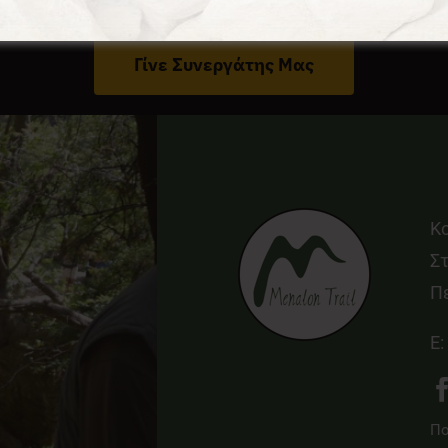
Έχεις Επιχείρηση Στο Δήμο Γορτυνίας;
Γίνε Συνεργάτης Μας
Κ
Στ
Π
E:
Πο