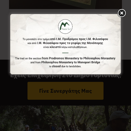
Χάρτης Menalon Trail
7,00
€
Έχεις Επιχείρηση Στο Δήμο Γορτυνίας;
Γίνε Συνεργάτης Μας