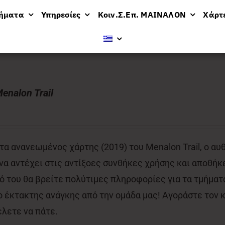
μήματα
Υπηρεσίες
Κοιν.Σ.Επ. ΜΑΙΝΑΛΟΝ
Χάρτ
enalon Trail
α ανανεωμένος χάρτης (2019) του Menalon Trail, ο αυ
 να αντέχει στις αντίξοες συνθήκες χρήσης και αποθήκε
 του θα βρείτε πολύτιμες πληροφορίες για τα τμήματα
έκτακτης ανάγκης από την ομάδα μας! Αγοράστε τον κα
έλετε να πάτε.