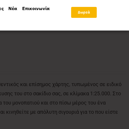
ες
Νέα
Επικοινωνία
Δωρεά
θεντικός και επίσημος χάρτης, τυπωμένος σε ειδικό
υσης του στο σακίδιο σας, σε κλίμακα 1:25.000. Στο
 του μονοπατιού και στο πίσω μέρος του ένα
ι κινηθείτε με απόλυτη σιγουριά για το που είστε