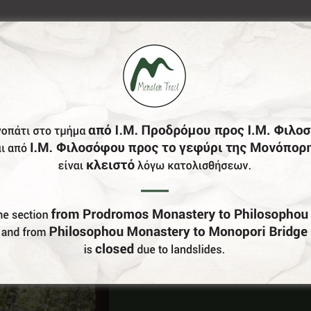
Έχεις Επιχείρηση Στο Δήμο Γορτυνίας;
Γίνε Συνεργάτης Μας