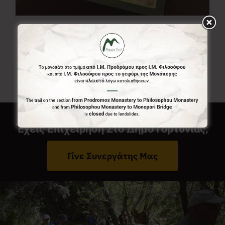
Χάρτης Menalon Trail
7,00
€
Έχεις Επιχείρηση Στο Δήμο Γορτυνίας;
Γίνε Συνεργάτης Μας