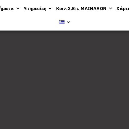
μήματα
Υπηρεσίες
Κοιν.Σ.Επ. ΜΑΙΝΑΛΟΝ
Χάρτ
βολή
24 προϊόντων