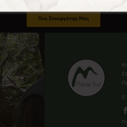
Έχεις Επιχείρηση Στο Δήμο Γορτυνίας;
Γίνε Συνεργάτης Μας
Κ
Στ
Π
E:
Πο