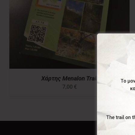
Χάρτης Menalon Trail
7,00
€