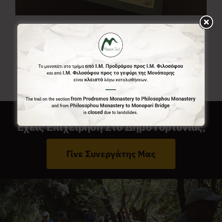
Χάρτης Menalon Trail
7,00
€
Έχεις Επιχείρηση Στο Δήμο Γορτυνίας;
Γίνε Συνεργάτης Μας