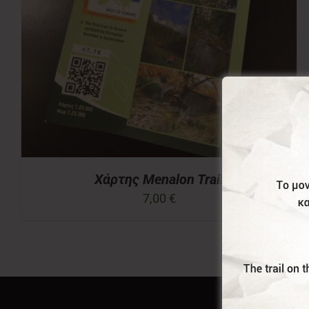
Χάρτης Menalon Trail
7,00
€