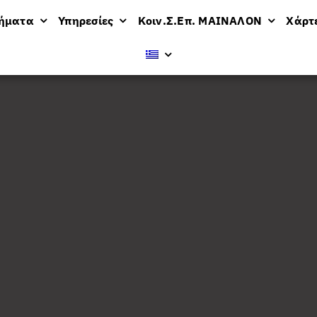
μήματα
Υπηρεσίες
Κοιν.Σ.Επ. ΜΑΙΝΑΛΟΝ
Χάρτ
βολή
36 προϊόντων