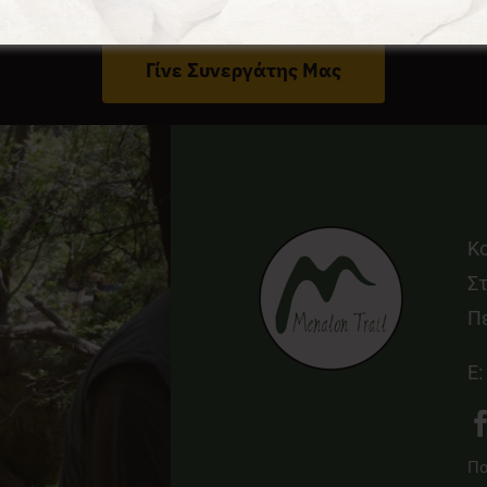
Έχεις Επιχείρηση Στο Δήμο Γορτυνίας;
Γίνε Συνεργάτης Μας
Κ
Στ
Π
E:
Πο