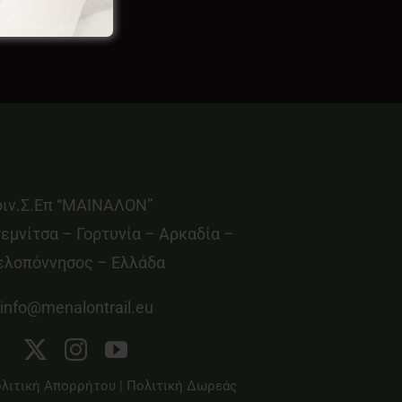
οιν.Σ.Επ “ΜΑΙΝΑΛΟΝ”
εμνίτσα – Γορτυνία – Αρκαδία –
ελοπόννησος – Ελλάδα
info@menalontrail.eu
λιτική Απορρήτου
|
Πολιτική Δωρεάς