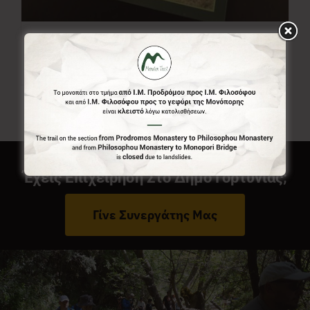
Χάρτης Menalon Trail
7,00
€
Έχεις Επιχείρηση Στο Δήμο Γορτυνίας;
Γίνε Συνεργάτης Μας