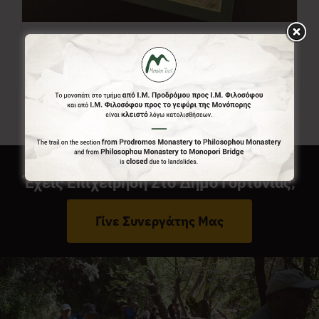
Χάρτης Menalon Trail
7,00
€
Έχεις Επιχείρηση Στο Δήμο Γορτυνίας;
Γίνε Συνεργάτης Μας