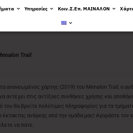
μήματα
Υπηρεσίες
Κοιν.Σ.Επ. ΜΑΙΝΑΛΟΝ
Χάρτ
ν
enalon Trail
α ανανεωμένος χάρτης (2019) του Menalon Trail, ο αυ
 να αντέχει στις αντίξοες συνθήκες χρήσης και αποθήκε
 του θα βρείτε πολύτιμες πληροφορίες για τα τμήματα
έκτακτης ανάγκης από την ομάδα μας! Αγοράστε τον κα
έλετε να πάτε.