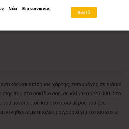
ες
Νέα
Επικοινωνία
Δωρεά
θεντικός και επίσημος χάρτης, τυπωμένος σε ειδικό
υσης του στο σακίδιο σας, σε κλίμακα 1:25.000. Στο
 του μονοπατιού και στο πίσω μέρος του ένα
ι κινηθείτε με απόλυτη σιγουριά για το που είστε