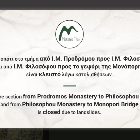
Έχεις Επιχείρηση Στο Δήμο Γορτυνίας;
Γίνε Συνεργάτης Μας