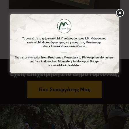
Χάρτης Menalon Trail
7,00
€
Έχεις Επιχείρηση Στο Δήμο Γορτυνίας;
Γίνε Συνεργάτης Μας