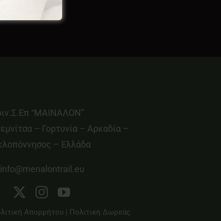
οιν.Σ.Επ “ΜΑΙΝΑΛΟΝ”
εμνίτσα – Γορτυνία – Αρκαδία –
ελοπόννησος – Ελλάδα
info@menalontrail.eu
λιτική Απορρήτου
|
Πολιτική Δωρεάς