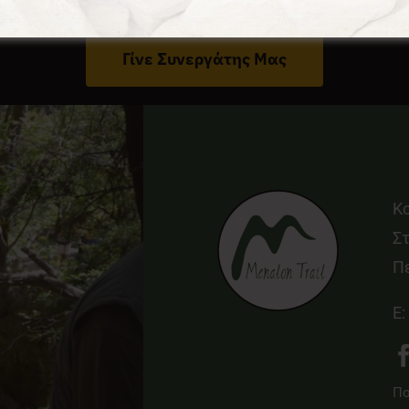
Έχεις Επιχείρηση Στο Δήμο Γορτυνίας;
Γίνε Συνεργάτης Μας
Κ
Στ
Π
E:
Πο