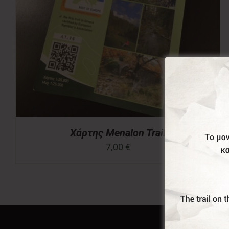
Χάρτης Menalon Trail
7,00
€