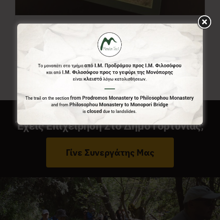
Χάρτης Menalon Trail
7,00
€
Έχεις Επιχείρηση Στο Δήμο Γορτυνίας;
Γίνε Συνεργάτης Μας