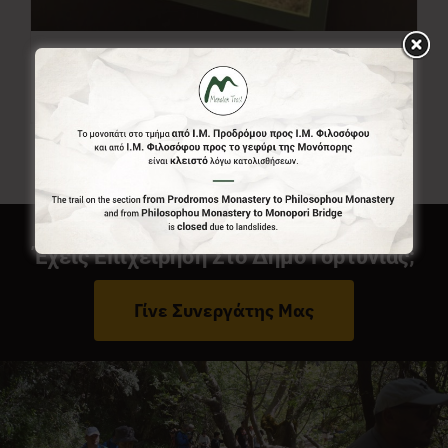
Χάρτης Menalon Trail
7,00
€
Έχεις Επιχείρηση Στο Δήμο Γορτυνίας;
Γίνε Συνεργάτης Μας