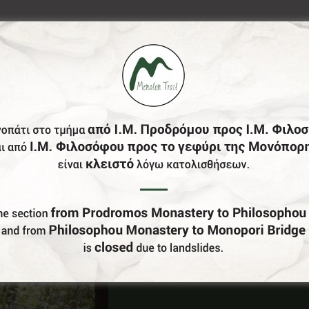
Έχεις Επιχείρηση Στο Δήμο Γορτυνίας;
Γίνε Συνεργάτης Μας