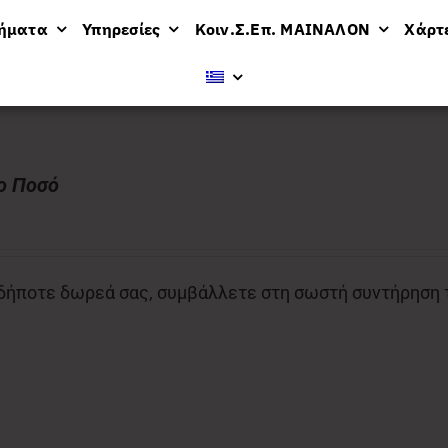
μήματα
Υπηρεσίες
Κοιν.Σ.Επ. ΜΑΙΝΑΛΟΝ
Χάρτ
ν
ο Ποσό
€
ήποτε δωρεά σας, συμβάλλετε στη σωστή συντήρηση το