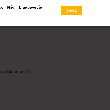
ες
Νέα
Επικοινωνία
Δωρεά
υ Menalon Trail.