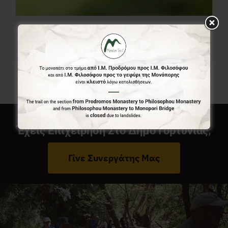
Ελεύθερο Ποσό
0,00
€
Από:
Έχεις Επιχείρηση Στο Δήμο Γορτυνίας;
Γίνε Συνεργάτης Μας