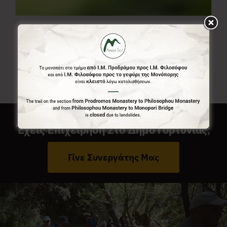
Ελεύθερο Ποσό
0,00
€
Από:
Έχεις Επιχείρηση Στο Δήμο Γορτυνίας;
Γίνε Συνεργάτης Μας