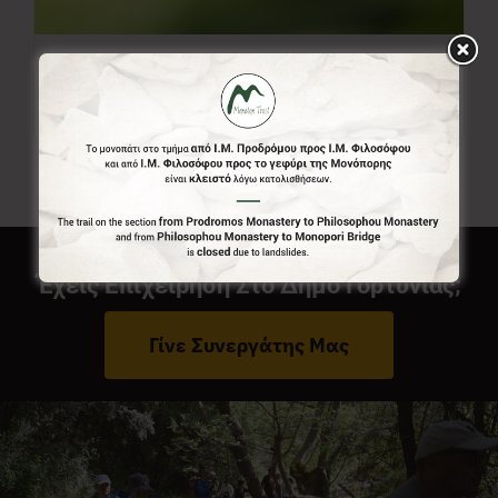
Ελεύθερο Ποσό
0,00
€
Από:
Έχεις Επιχείρηση Στο Δήμο Γορτυνίας;
Γίνε Συνεργάτης Μας