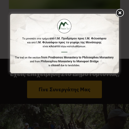
Ελεύθερο Ποσό
0,00
€
Από:
Έχεις Επιχείρηση Στο Δήμο Γορτυνίας;
Γίνε Συνεργάτης Μας