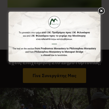
Ελεύθερο Ποσό
0,00
€
Από:
Έχεις Επιχείρηση Στο Δήμο Γορτυνίας;
Γίνε Συνεργάτης Μας