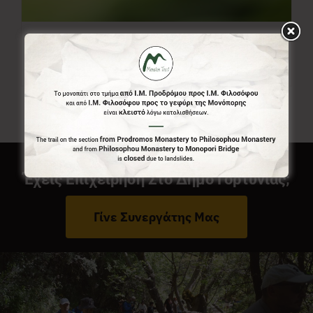
Ελεύθερο Ποσό
0,00
€
Από:
Έχεις Επιχείρηση Στο Δήμο Γορτυνίας;
Γίνε Συνεργάτης Μας