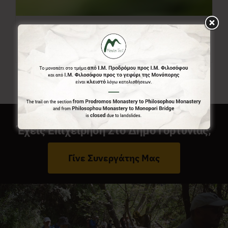
Ελεύθερο Ποσό
0,00
€
Από:
Έχεις Επιχείρηση Στο Δήμο Γορτυνίας;
Γίνε Συνεργάτης Μας