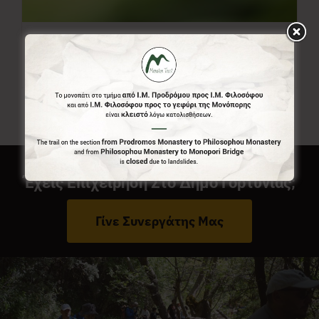
Ελεύθερο Ποσό
0,00
€
Από:
Έχεις Επιχείρηση Στο Δήμο Γορτυνίας;
Γίνε Συνεργάτης Μας