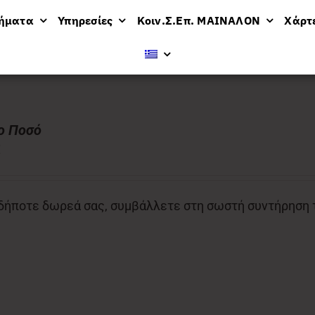
μήματα
Υπηρεσίες
Κοιν.Σ.Επ. ΜΑΙΝΑΛΟΝ
Χάρτ
ν
ο Ποσό
€
ήποτε δωρεά σας, συμβάλλετε στη σωστή συντήρηση το