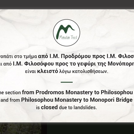
Έχεις Επιχείρηση Στο Δήμο Γορτυνίας;
Γίνε Συνεργάτης Μας