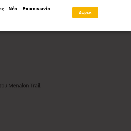
ες
Νέα
Επικοινωνία
Δωρεά
υ Menalon Trail.