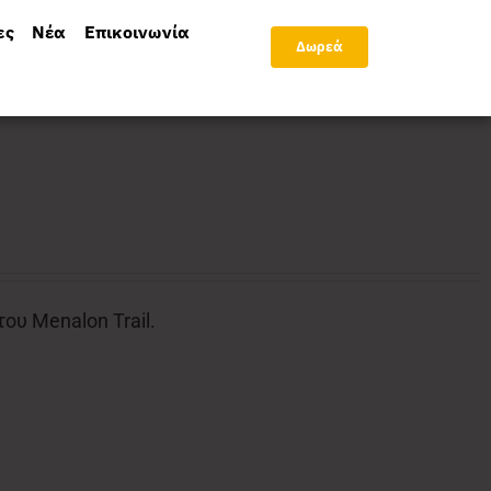
ες
Νέα
Επικοινωνία
Δωρεά
υ Menalon Trail.