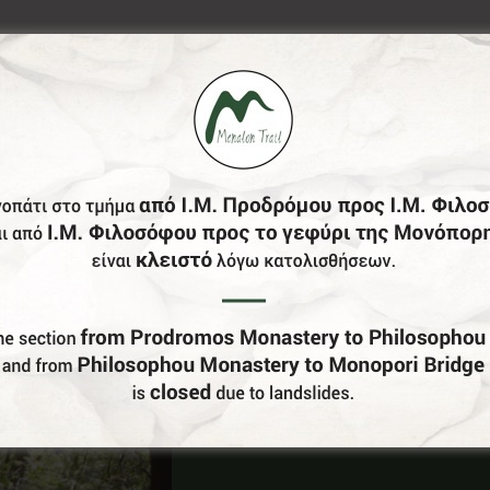
Έχεις Επιχείρηση Στο Δήμο Γορτυνίας;
Γίνε Συνεργάτης Μας