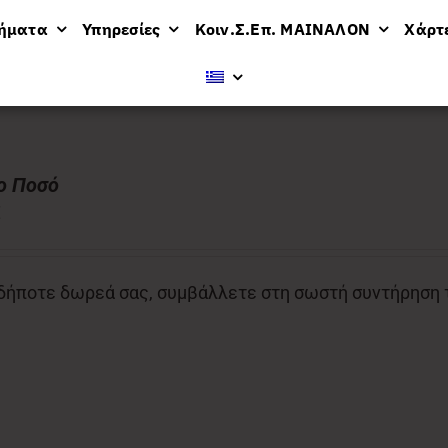
μήματα
Υπηρεσίες
Κοιν.Σ.Επ. ΜΑΙΝΑΛΟΝ
Χάρτ
ο Ποσό
€
ήποτε δωρεά σας, συμβάλλετε στη σωστή συντήρηση το