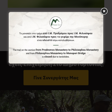
Ελεύθερο Ποσό
0,00
€
Από:
Έχεις Επιχείρηση Στο Δήμο Γορτυνίας;
Γίνε Συνεργάτης Μας