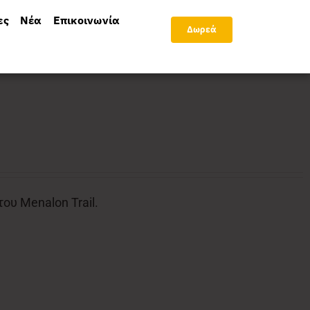
ες
Νέα
Επικοινωνία
Δωρεά
υ Menalon Trail.