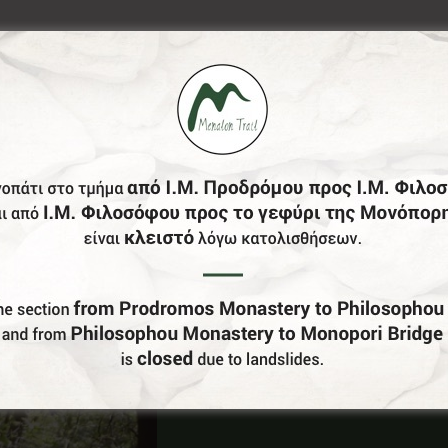
Έχεις Επιχείρηση Στο Δήμο Γορτυνίας;
Γίνε Συνεργάτης Μας