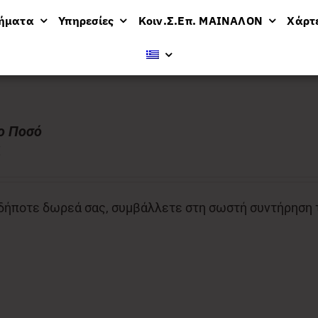
μήματα
Υπηρεσίες
Κοιν.Σ.Επ. ΜΑΙΝΑΛΟΝ
Χάρτ
ν
ο Ποσό
€
ήποτε δωρεά σας, συμβάλλετε στη σωστή συντήρηση το