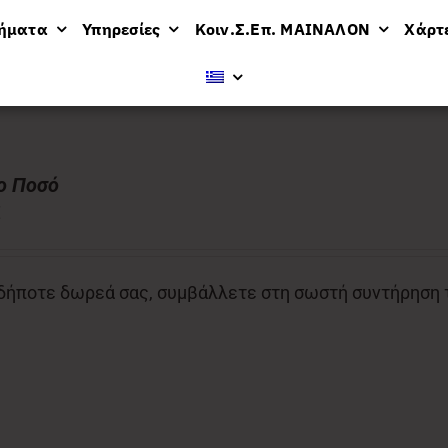
μήματα
Υπηρεσίες
Κοιν.Σ.Επ. ΜΑΙΝΑΛΟΝ
Χάρτ
ο Ποσό
€
ήποτε δωρεά σας, συμβάλλετε στη σωστή συντήρηση το