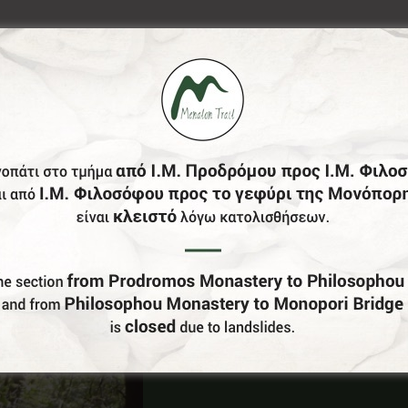
Έχεις Επιχείρηση Στο Δήμο Γορτυνίας;
Γίνε Συνεργάτης Μας