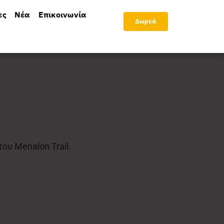
ες
Νέα
Επικοινωνία
Δωρεά
υ Menalon Trail.