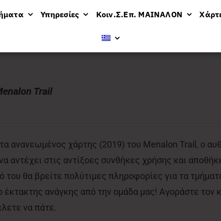
μήματα
Υπηρεσίες
Κοιν.Σ.Επ. ΜΑΙΝΑΛΟΝ
Χάρτ
enalon Trail
α ανανεωμένος χάρτης (2019) του Menalon Trail, ο αυ
 να αντέχει στις αντίξοες συνθήκες χρήσης και αποθήκε
 του θα βρείτε πολύτιμες πληροφορίες για τα τμήματα
έκτακτης ανάγκης από την ομάδα μας! Αγοράστε τον κα
έλετε να πάτε.