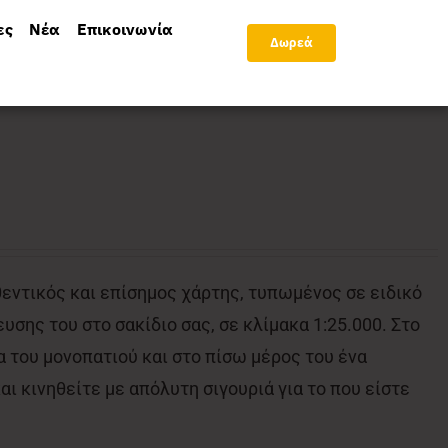
ες
Νέα
Επικοινωνία
Δωρεά
θεντικός και επίσημος χάρτης, τυπωμένος σε ειδικό
υσης του στο σακίδιο σας, σε κλίμακα 1:25.000. Στο
 του μονοπατιού και στο πίσω μέρος του ένα
ι κινηθείτε με απόλυτη σιγουριά για το που είστε