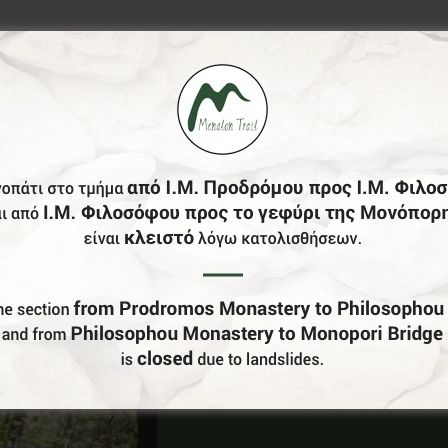
Έχεις Επιχείρηση Στο Δήμο Γορτυνίας;
Γίνε Συνεργάτης Μας