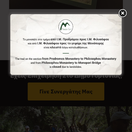
Χάρτης Menalon Trail
7,00
€
Έχεις Επιχείρηση Στο Δήμο Γορτυνίας;
Γίνε Συνεργάτης Μας