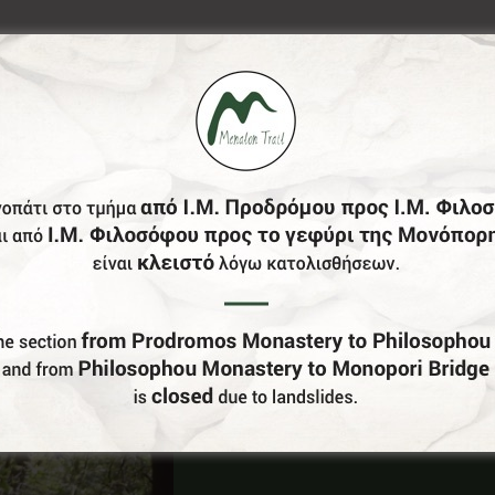
Έχεις Επιχείρηση Στο Δήμο Γορτυνίας;
Γίνε Συνεργάτης Μας