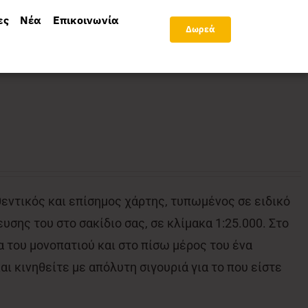
ες
Νέα
Επικοινωνία
Δωρεά
θεντικός και επίσημος χάρτης, τυπωμένος σε ειδικό
υσης του στο σακίδιο σας, σε κλίμακα 1:25.000. Στο
 του μονοπατιού και στο πίσω μέρος του ένα
ι κινηθείτε με απόλυτη σιγουριά για το που είστε