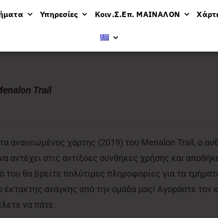
μήματα
Υπηρεσίες
Κοιν.Σ.Επ. ΜΑΙΝΑΛΟΝ
Χάρτ
βολή
12 προϊόντων
enalon Trail
α ανανεωμένος χάρτης (2019) του Menalon Trail, ο αυ
 να αντέχει στις αντίξοες συνθήκες χρήσης και αποθήκε
 του θα βρείτε πολύτιμες πληροφορίες για τα τμήματα
έκτακτης ανάγκης από την ομάδα μας! Αγοράστε τον κα
έλετε να πάτε.