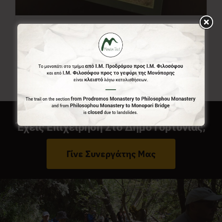
Χάρτης Menalon Trail
7,00
€
Έχεις Επιχείρηση Στο Δήμο Γορτυνίας;
Γίνε Συνεργάτης Μας