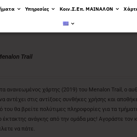
μήματα
Υπηρεσίες
Κοιν.Σ.Επ. ΜΑΙΝΑΛΟΝ
Χάρτ
enalon Trail
α ανανεωμένος χάρτης (2019) του Menalon Trail, ο αυ
 να αντέχει στις αντίξοες συνθήκες χρήσης και αποθήκε
 του θα βρείτε πολύτιμες πληροφορίες για τα τμήματα
έκτακτης ανάγκης από την ομάδα μας! Αγοράστε τον κα
έλετε να πάτε.