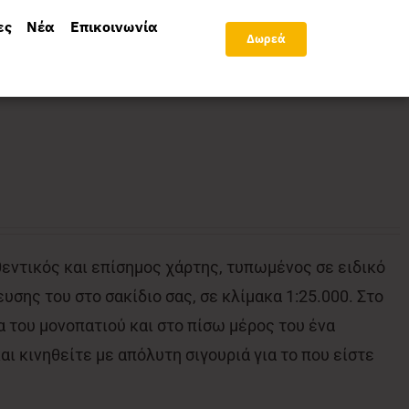
ες
Νέα
Επικοινωνία
Δωρεά
θεντικός και επίσημος χάρτης, τυπωμένος σε ειδικό
υσης του στο σακίδιο σας, σε κλίμακα 1:25.000. Στο
 του μονοπατιού και στο πίσω μέρος του ένα
ι κινηθείτε με απόλυτη σιγουριά για το που είστε