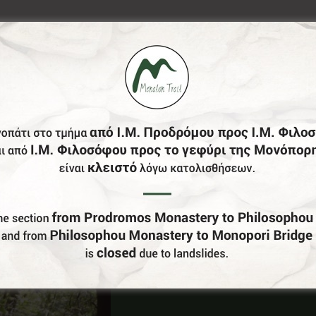
Έχεις Επιχείρηση Στο Δήμο Γορτυνίας;
Γίνε Συνεργάτης Μας